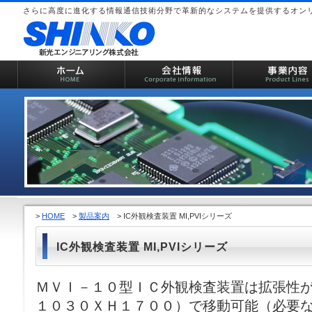
さらに高度に進化する情報通信技術分野で革新的なシステムを提供するオン
>
HOME
>
製品案内
> IC外観検査装置 MI,PVIシリーズ
IC外観検査装置 MI,PVIシリーズ
ＭＶＩ－１０型ＩＣ外観検査装置は拡張性
１０３０ＸＨ１７００）で移動可能（必要な